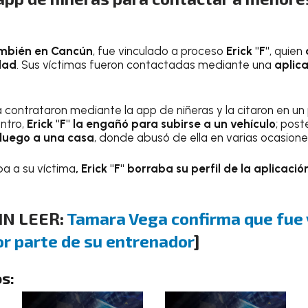
mbién en Cancún
, fue vinculado a proceso
Erick "F"
, quien
dad
. Sus víctimas fueron contactadas mediante una
aplica
a contrataron mediante la app de niñeras y la citaron en un
ntro,
Erick "F" la engañó para subirse a un vehículo
; post
luego a una casa
, donde abusó de ella en varias ocasione
a a su víctima
, Erick "F" borraba su perfil de la aplicació
IN LEER:
Tamara Vega confirma que fue 
or parte de su entrenador
]
s: