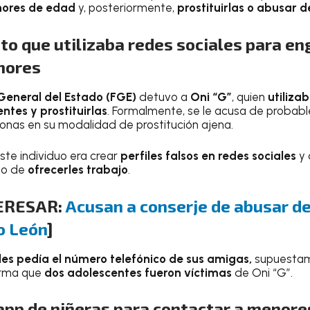
nores de edad
y, posteriormente,
prostituirlas o abusar de
to que utilizaba redes sociales para en
enores
 General del Estado (FGE)
detuvo a
Oni “G”
, quien
utiliza
tes y prostituirlas
. Formalmente, se le acusa de probable
sonas en su modalidad de prostitución ajena.
ste individuo era crear
perfiles falsos en redes sociales
y 
to de
ofrecerles trabajo
.
ERESAR:
Acusan a conserje de abusar de
o León
]
les pedía el número telefónico de sus amigas,
supuestame
forma que
dos adolescentes fueron víctimas
de Oni “G”.
pp de niñeras para contactar a menores