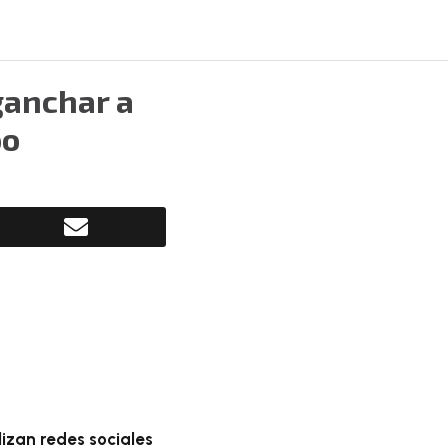
ganchar a
oo
a
ilizan redes sociales