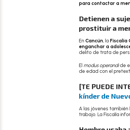
para contactar a me
Detienen a suje
prostituir a m
En
Cancún
, la
Fiscalía
enganchar a adolescen
delito de trata de per
El
modus operandi
de e
de edad con el pretex
[
TE PUEDE INT
kínder de Nuev
A las jóvenes también
trabajo. La Fiscalía in
Hombre usaba a