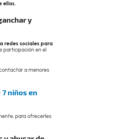
 ellas.
ganchar y
ba redes sociales para
 participación en el
contactar a menores
 7 niños en
nte, para ofrecerles
 y abusar de