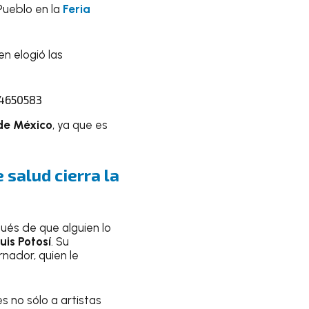
Pueblo en la
Feria
en elogió las
4650583
de México
, ya que es
 salud cierra la
pués de que alguien lo
uis Potosí
. Su
nador, quien le
 no sólo a artistas