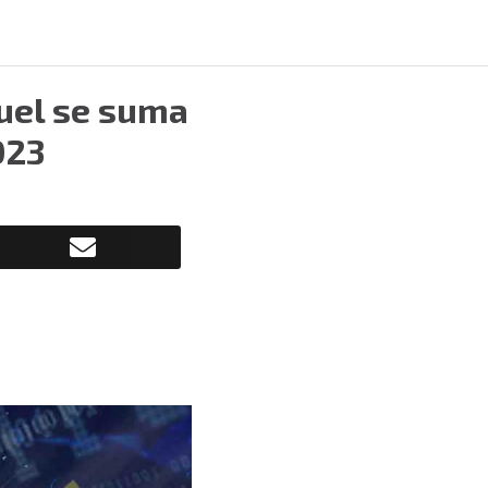
uel se suma
023