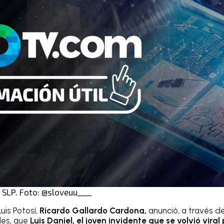
 SLP. Foto: @sloveuu____
uis Potosí,
Ricardo Gallardo Cardona,
anunció, a través d
les, que
Luis Daniel, el joven invidente que se volvió viral 