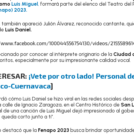
 como
Luis Miguel
,
formará parte del elenco del Teatro del 
napo) 2023.
, también apareció Julión Álvarez, reconocido cantante, qui
 de
Luis Daniel.
//www.facebook.com/100044556754130/videos/215558961
cionado por conocer al intérprete originario de la
Ciudad 
voritos, especialmente por su impresionante calidad vocal.
TERESAR:
¡Vete por otro lado! Personal de
ico-Cuernavaca
]
rdó cómo Luis Daniel se hizo viral en las redes sociales des
 calle de Ignacio Zaragoza, en el Centro Histórico de
San L
al de una canción de Luis Miguel dejó impresionado al gober
 queda corto junto a ti”.
o destacó que la
Fenapo 2023
busca brindar oportunidades