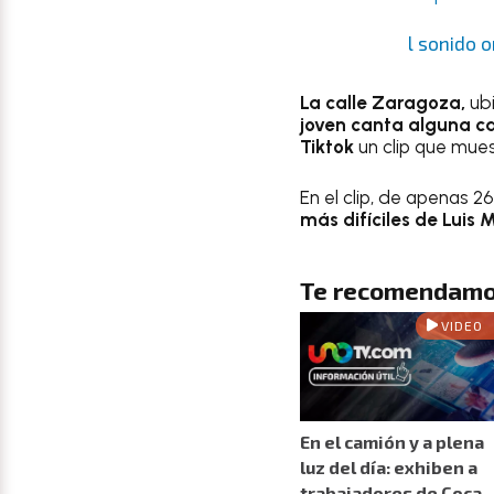
l sonido 
La calle Zaragoza,
ubi
joven canta alguna ca
Tiktok
un clip que mue
En el clip, de apenas 2
más difíciles de Luis Mi
Te recomendamo
VIDEO
En el camión y a plena
luz del día: exhiben a
trabajadores de Coca