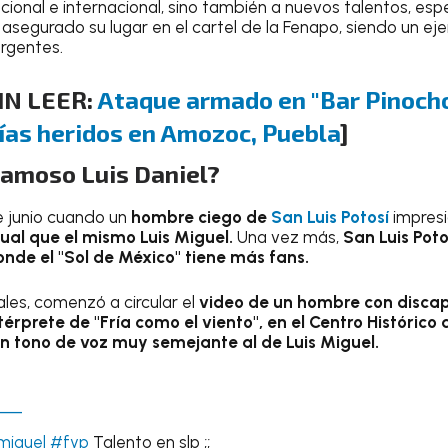
cional e internacional, sino también a nuevos talentos, esp
 asegurado su lugar en el cartel de la Fenapo, siendo un ej
ergentes.
IN LEER:
Ataque armado en "Bar Pinocho
ías heridos en Amozoc, Puebla
]
famoso Luis Daniel?
e junio cuando un
hombre ciego de
San Luis Potosí
impresi
ual que el mismo Luis Miguel.
Una vez más,
San Luis Pot
onde el "Sol de México" tiene más fans.
ales, comenzó a circular el
video de un hombre con discap
érprete de "Fría como el viento", en el Centro Histórico d
n tono de voz muy semejante al de Luis Miguel.
___
miguel
#fyp
Talento en slp ;;