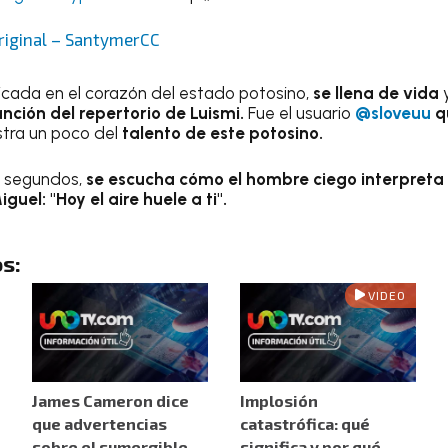
original – SantymerCC
cada en el corazón del estado potosino,
se llena de vida
nción del repertorio de Luismi.
Fue el usuario
@sloveuu
q
stra un poco del
talento de este potosino.
6 segundos,
se escucha cómo el hombre ciego
interpreta
guel: "Hoy el aire huele a ti".
s:
VIDEO
James Cameron dice
Implosión
que advertencias
catastrófica: qué
sobre el sumergible
significa y por qué