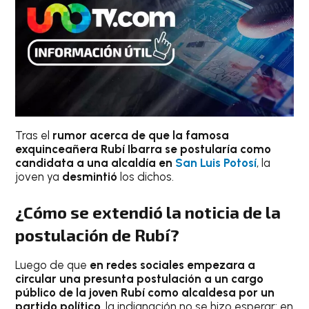
Tras el
rumor acerca de que la famosa
exquinceañera Rubí Ibarra se postularía como
candidata a una alcaldía en
San Luis Potosí
, la
joven ya
desmintió
los dichos.
¿Cómo se extendió la noticia de la
postulación de Rubí?
Luego de que
en redes sociales empezara a
circular una presunta postulación a un cargo
público de la joven Rubí como alcaldesa por un
partido político
, la indignación no se hizo esperar: en