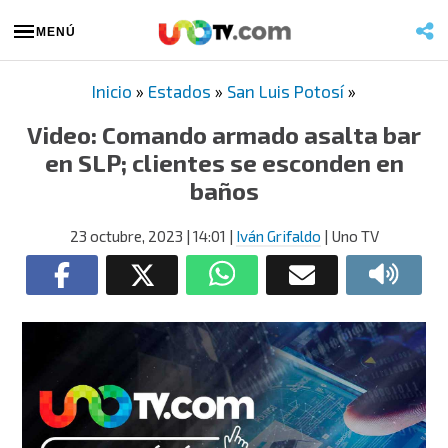
MENÚ
Inicio
»
Estados
»
San Luis Potosí
»
Video: Comando armado asalta bar
en SLP; clientes se esconden en
baños
23 octubre, 2023
| 14:01
|
Iván Grifaldo
| Uno TV