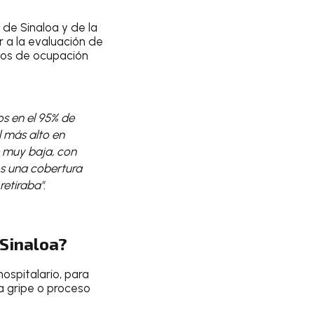
 de Sinaloa y de la
 a la evaluación de
asos de ocupación
s en el 95% de
l más alto en
e muy baja, con
os una cobertura
etiraba".
 Sinaloa?
spitalario, para
 gripe o proceso