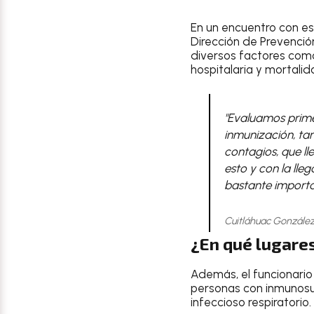
En un encuentro con esp
Dirección de Prevenció
diversos factores com
hospitalaria y mortalid
"Evaluamos prime
inmunización, ta
contagios, que ll
esto y con la lle
bastante importan
Cuitláhuac González
¿En qué lugare
Además, el funcionario
personas con inmunosu
infeccioso respiratorio.