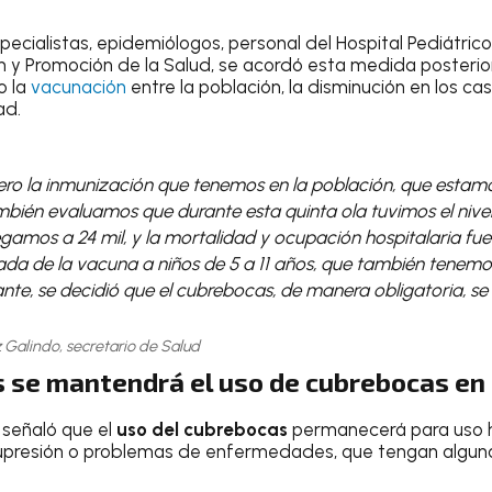
ecialistas, epidemiólogos, personal del Hospital Pediátrico
n y Promoción de la Salud, se acordó esta medida posterior
o la
vacunación
entre la población, la disminución en los c
ad.
ro la inmunización que tenemos en la población, que estamo
mbién evaluamos que durante esta quinta ola tuvimos el nive
egamos a 24 mil, y la mortalidad y ocupación hospitalaria fu
gada de la vacuna a niños de 5 a 11 años, que también tenem
te, se decidió que el cubrebocas, de manera obligatoria, se r
 Galindo, secretario de Salud
s se mantendrá el uso de cubrebocas en
 señaló que el
uso del cubrebocas
permanecerá para uso ho
presión o problemas de enfermedades, que tengan alguna