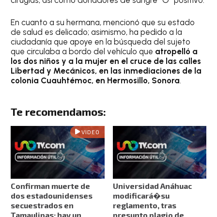
cirugías, así como donadores de sangre “O” positivo.
En cuanto a su hermana, mencionó que su estado
de salud es delicado; asimismo, ha pedido a la
ciudadanía que apoye en la búsqueda del sujeto
que circulaba a bordo del vehículo que
atropelló a
los dos niños y a la mujer en el cruce de las calles
Libertad y Mecánicos, en las inmediaciones de la
colonia Cuauhtémoc, en Hermosillo, Sonora
.
Te recomendamos:
VIDEO
Confirman muerte de
Universidad Anáhuac
dos estadounidenses
modificará�su
secuestrados en
reglamento, tras
Tamaulipas; hay un
presunto plagio de