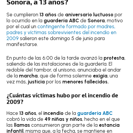
Sonora, a 13 años?
Se cumplieron
13 años
de
aniversario luctuoso
por
lo ocurrido en la
guardería ABC
de
Sonora
, motivo
por el cual un
contingente formado por madres,
padres y víctimas sobrevivientes del incendio en
2009
salieron este domingo 5 de junio para
manifestarse.
En punto de las 6:00 de la tarde avanzó la
protesta
,
saliendo de las instalaciones de la guardería. El
redoble del tambor, al unísono, anunciaba el andar
de la
marcha
, que de forma solemne
exigía
, una
vez más,
justicia
por los
menores fallecidos.
¿Cuántas víctimas hubo por el incendio de
2009?
Hace
13 años
, el
incendio
de la
guardería ABC
cobró la vida de
49 niñas y niños
, hecho en el que
las
llamas
consumieron gran parte de la
estancia
infantil
, misma que, a la fecha, se mantiene en