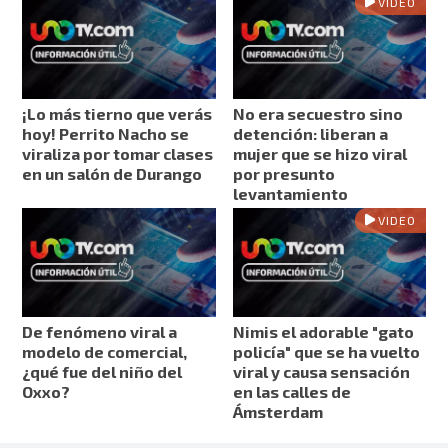
VIDEO
¡Lo más tierno que verás
No era secuestro sino
hoy! Perrito Nacho se
detención: liberan a
viraliza por tomar clases
mujer que se hizo viral
en un salón de Durango
por presunto
levantamiento
VIDEO
De fenómeno viral a
Nimis el adorable "gato
modelo de comercial,
policía" que se ha vuelto
¿qué fue del niño del
viral y causa sensación
Oxxo?
en las calles de
Ámsterdam