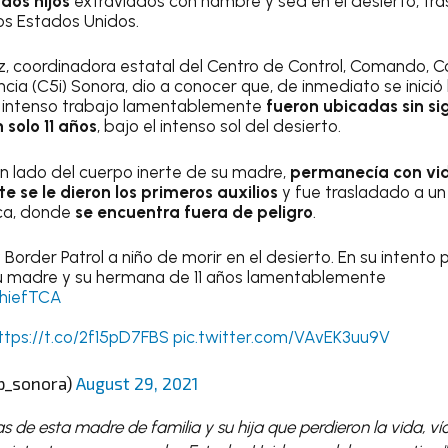
dos hijos
extraviados con hambre y sed en el desierto, tras
los Estados Unidos.
, coordinadora estatal del Centro de Control, Comando, 
ncia (C5i) Sonora, dio a conocer que, de inmediato se inició
 intenso trabajo lamentablemente
fueron ubicadas sin sig
 solo 11 años
, bajo el intenso sol del desierto.
un lado del cuerpo inerte de su madre,
permanecía con vida
 se le dieron los primeros auxilios
y fue trasladado a un
ca, donde
se encuentra fuera de peligro
.
Border Patrol a niño de morir en el desierto. En su intento 
u madre y su hermana de 11 años lamentablemente
hiefTCA
ttps://t.co/2f15pD7FBS
pic.twitter.com/VAvEK3uu9V
p_sonora)
August 29, 2021
as de esta madre de familia y su hija que perdieron la vida, v