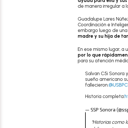
ayuda para ella y sus 
de manera irregular a 
Guadalupe Lares Núñez
Coordinación e Intelige
embargo luego de una
madre y su hija de tan
En ese mismo lugar, a 
por lo que rápidamente
para su atención médi
Salvan C5i Sonora y 
sueño americano s
fallecieron.
@USBPC
Historia completa:
h
— SSP Sonora (@ss
"Historias como l