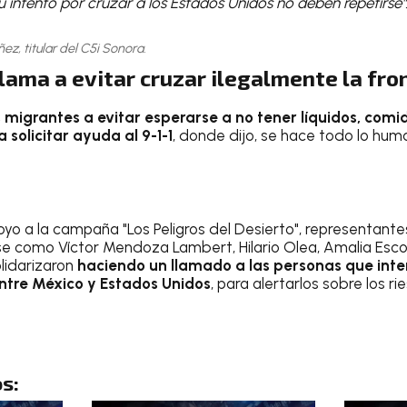
u intento por cruzar a los Estados Unidos no deben repetirse"
z, titular del C5i Sonora.
lama a evitar cruzar ilegalmente la fro
s migrantes a evitar esperarse a no tener líquidos, comi
 solicitar ayuda al 9-1-1
, donde dijo, se hace todo lo hu
oyo a la campaña "Los Peligros del Desierto", representant
e como Víctor Mendoza Lambert, Hilario Olea, Amalia Esco
olidarizaron
haciendo un llamado a las personas que int
entre México y Estados Unidos
, para alertarlos sobre los ri
s: