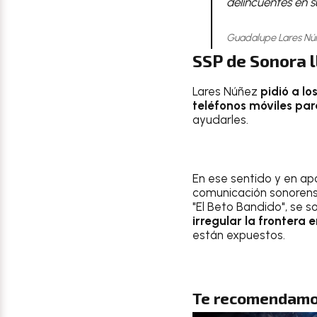
delincuentes en s
Guadalupe Lares Núñe
SSP de Sonora l
Lares Núñez
pidió a lo
teléfonos móviles para
ayudarles.
En ese sentido y en ap
comunicación sonorens
"El Beto Bandido", se s
irregular la frontera 
están expuestos.
Te recomendamo