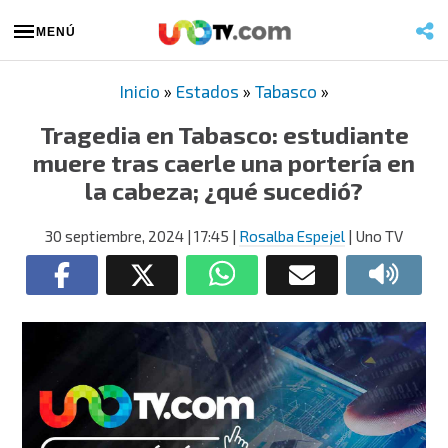
MENÚ
Inicio
»
Estados
»
Tabasco
»
Tragedia en Tabasco: estudiante
muere tras caerle una portería en
la cabeza; ¿qué sucedió?
30 septiembre, 2024
| 17:45
|
Rosalba Espejel
| Uno TV