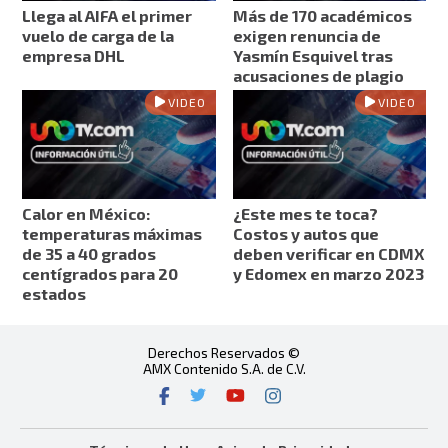
Llega al AIFA el primer
Más de 170 académicos
vuelo de carga de la
exigen renuncia de
empresa DHL
Yasmín Esquivel tras
acusaciones de plagio
VIDEO
VIDEO
Calor en México:
¿Este mes te toca?
temperaturas máximas
Costos y autos que
de 35 a 40 grados
deben verificar en CDMX
centígrados para 20
y Edomex en marzo 2023
estados
Derechos Reservados ©
AMX Contenido S.A. de C.V.