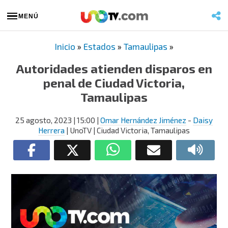
MENÚ
Inicio
»
Estados
»
Tamaulipas
»
Autoridades atienden disparos en
penal de Ciudad Victoria,
Tamaulipas
25 agosto, 2023
| 15:00
|
Omar Hernández Jiménez
-
Daisy
Herrera
| UnoTV | Ciudad Victoria, Tamaulipas