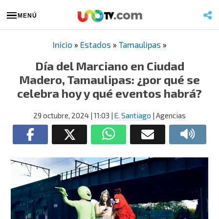
MENÚ
Inicio
»
Estados
»
Tamaulipas
»
Día del Marciano en Ciudad
Madero, Tamaulipas: ¿por qué se
celebra hoy y qué eventos habrá?
29 octubre, 2024
| 11:03
|
E. Santiago
| Agencias