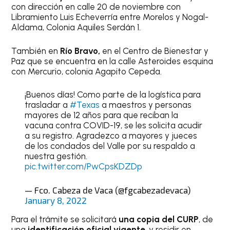
con dirección en calle 20 de noviembre con
Libramiento Luis Echeverría entre Morelos y Nogal-
Aldama, Colonia Aquiles Serdán 1.
También en
Río Bravo,
en el Centro de Bienestar y
Paz que se encuentra en la calle Asteroides esquina
con Mercurio, colonia Agapito Cepeda.
¡Buenos días! Como parte de la logística para
trasladar a
#Texas
a maestros y personas
mayores de 12 años para que reciban la
vacuna contra COVID-19, se les solicita acudir
a su registro. Agradezco a mayores y jueces
de los condados del Valle por su respaldo a
nuestra gestión.
pic.twitter.com/PwCpsKDZDp
— Fco. Cabeza de Vaca (@fgcabezadevaca)
January 8, 2022
Para el trámite se solicitará
una copia del CURP
, de
una
identificación oficial vigente
, y residir en