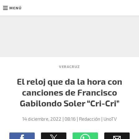
MENÚ
Ir
al
contenido
VERACRUZ
El reloj que da la hora con
canciones de Francisco
Gabilondo Soler “Cri-Cri”
14 diciembre, 2022
| 08:16
Redacción | UnoTV