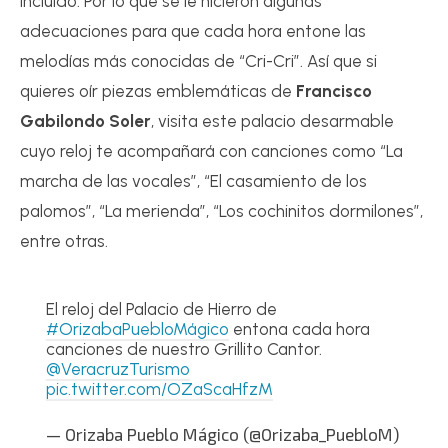
incluido. Por lo que se le hicieron algunas
adecuaciones para que cada hora entone las
melodías más conocidas de “Cri-Cri”. Así que si
quieres oír piezas emblemáticas de
Francisco
Gabilondo Soler
, visita este palacio desarmable
cuyo reloj te acompañará con canciones como “La
marcha de las vocales”, “El casamiento de los
palomos”, “La merienda”, “Los cochinitos dormilones”,
entre otras.
El reloj del Palacio de Hierro de
#OrizabaPuebloMágico
entona cada hora
canciones de nuestro Grillito Cantor.
@VeracruzTurismo
pic.twitter.com/OZaScaHfzM
— Orizaba Pueblo Mágico (@Orizaba_PuebloM)