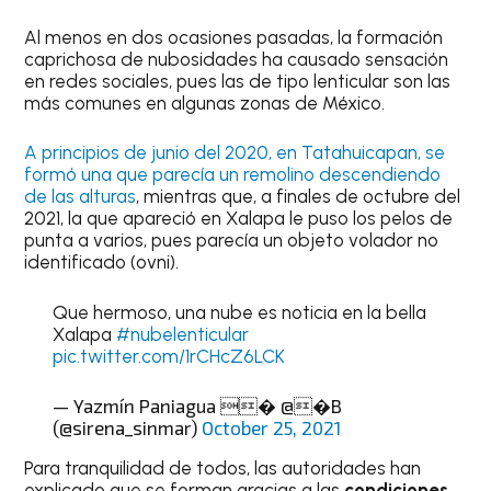
Al menos en dos ocasiones pasadas, la formación
caprichosa de nubosidades ha causado sensación
en redes sociales, pues las de tipo lenticular son las
más comunes en algunas zonas de México.
A principios de junio del 2020, en Tatahuicapan, se
formó una que parecía un remolino descendiendo
de las alturas
, mientras que, a finales de octubre del
2021, la que apareció en Xalapa le puso los pelos de
punta a varios, pues parecía un objeto volador no
identificado (ovni).
Que hermoso, una nube es noticia en la bella
Xalapa
#nubelenticular
pic.twitter.com/1rCHcZ6LCK
— Yazmín Paniagua � @�B
(@sirena_sinmar)
October 25, 2021
Para tranquilidad de todos, las autoridades han
explicado que se forman gracias a las
condiciones