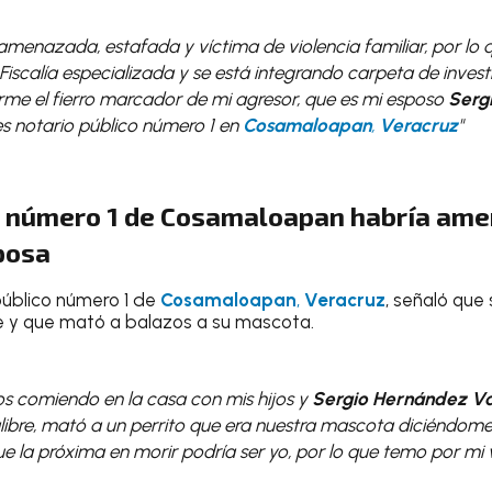
 amenazada, estafada y víctima de violencia familiar, por lo 
Fiscalía especializada y se está integrando carpeta de investi
rme el fierro marcador de mi agresor, que es mi esposo
Serg
 es notario público número 1 en
Cosamaloapan
,
Veracruz
"
o número 1 de
Cosamaloapan
habría ame
posa
público número 1 de
Cosamaloapan
,
Veracruz
, señaló que 
y que mató a balazos a su mascota.
s comiendo en la casa con mis hijos y
Sergio Hernández Va
alibre, mató a un perrito que era nuestra mascota diciéndome
ue la próxima en morir podría ser yo, por lo que temo por mi 