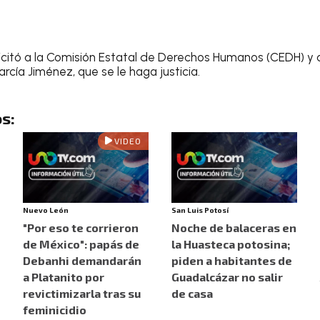
licitó a la Comisión Estatal de Derechos Humanos (CEDH) y
rcía Jiménez, que se le haga justicia.
s:
VIDEO
Nuevo León
San Luis Potosí
"Por eso te corrieron
Noche de balaceras en
de México": papás de
la Huasteca potosina;
Debanhi demandarán
piden a habitantes de
a Platanito por
Guadalcázar no salir
revictimizarla tras su
de casa
feminicidio