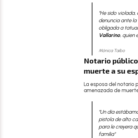
"He sido violada,
denuncia ante la 
obligada a tatua
Vallarino
, quien
Mónica Taibo
Notario públic
muerte a su es
La esposa del notario 
amenazada de muerte 
"Un día estábamo
pistola de alto c
para le creyera q
familia"