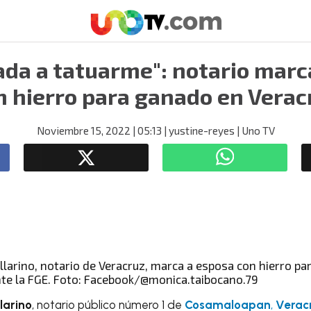
gada a tatuarme": notario marc
n hierro para ganado en Verac
Noviembre 15, 2022
| 05:13
| yustine-reyes
| Uno TV
nte la FGE. Foto: Facebook/@monica.taibocano.79
larino
, notario público número 1 de
Cosamaloapan
,
Verac