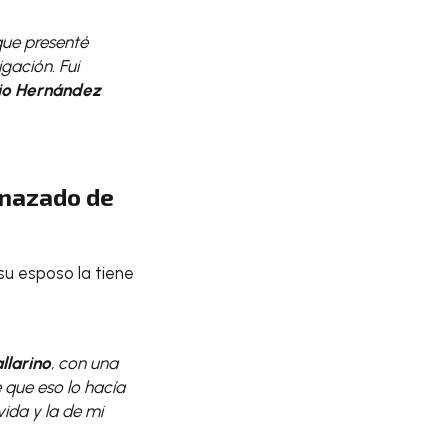
que presenté
gación. Fui
io Hernández
nazado de
su esposo la tiene
llarino
, con una
 que eso lo hacía
vida y la de mi