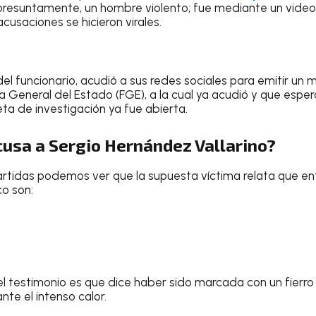
presuntamente, un hombre violento; fue mediante un video
acusaciones se hicieron virales.
l funcionario, acudió a sus redes sociales para emitir un m
lía General del Estado (FGE), a la cual ya acudió y que esp
eta de investigación ya fue abierta.
cusa a
Sergio Hernández Vallarino
?
tidas podemos ver que la supuesta víctima relata que ent
co son:
 testimonio es que dice haber sido marcada con un fierro 
nte el intenso calor.