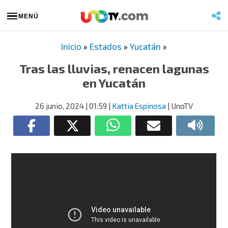
MENÚ
Inicio
»
Estados
»
Yucatán
»
Tras las lluvias, renacen lagunas
en Yucatán
26 junio, 2024
| 01:59
|
Kattia Espinosa
| UnoTV