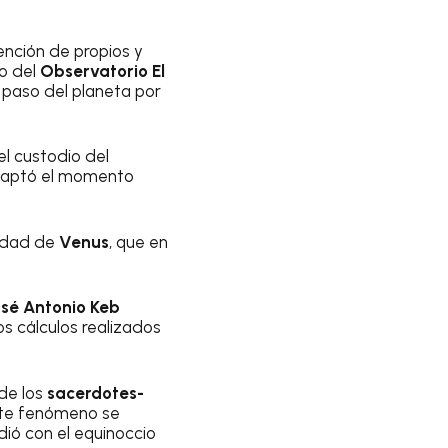
tención de propios y
to del
Observatorio El
l paso del planeta por
 el custodio del
 captó el momento
eidad de
Venus
, que en
osé Antonio Keb
os cálculos realizados
de los
sacerdotes-
ste fenómeno se
dió con el equinoccio