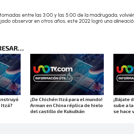
 tomadas entre las 3:00 y las 5:00 de la madrugada, volvié
ado observar en otros años, este 2022 logró una alineació
ERESAR…
onstruyó
¡De Chichén Itzá para el mundo!
¡Bájate d
 Itzá?
Arman en China réplica de hielo
sube a la
del castillo de Kukulkán
se hace v