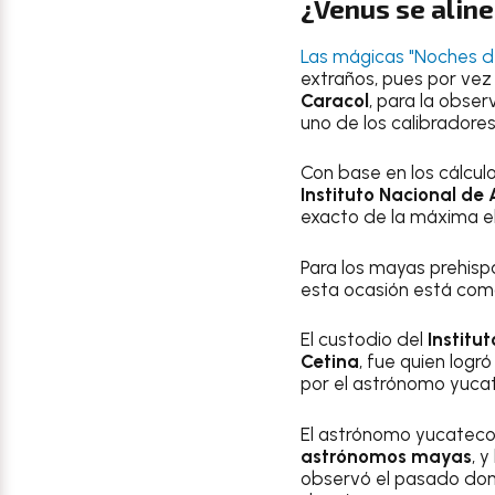
¿Venus se aline
Las mágicas "Noches d
extraños, pues por vez 
Caracol
, para la obser
uno de los calibradores
Con base en los cálcu
Instituto Nacional de 
exacto de la máxima 
Para los mayas prehispá
esta ocasión está com
El custodio del
Institu
Cetina
, fue quien logr
por el astrónomo yuc
El astrónomo yucateco
astrónomos mayas
, 
observó el pasado domin