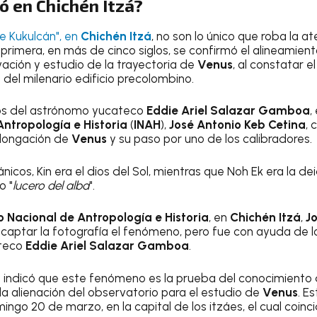
ó en Chichén Itzá?
e Kukulcán", en
Chichén Itzá
, no son lo único que roba la a
primera, en más de cinco siglos, se confirmó el alineamien
vación y estudio de la trayectoria de
Venus
, al constatar e
 del milenario edificio precolombino.
los del astrónomo yucateco
Eddie Ariel Salazar Gamboa
,
Antropología e Historia
(
INAH
),
José Antonio Keb Cetina
,
elongación de
Venus
y su paso por uno de los calibradores.
nicos, Kin era el dios del Sol, mientras que Noh Ek era la d
o "
lucero del alba
".
to Nacional de Antropología e Historia
, en
Chichén Itzá
,
J
ó captar la fotografía el fenómeno, pero fue con ayuda de l
ateco
Eddie Ariel Salazar Gamboa
.
 indicó que este fenómeno es la prueba del conocimiento 
y la alienación del observatorio para el estudio de
Venus
. E
go 20 de marzo, en la capital de los itzáes, el cual coinci