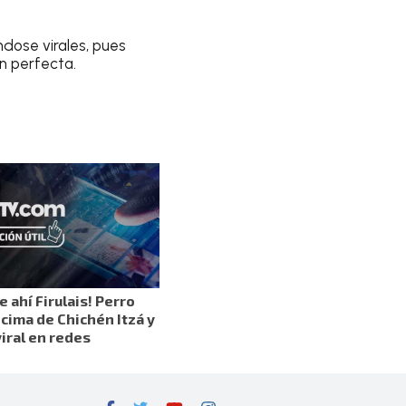
ndose virales, pues
n perfecta.
e ahí Firulais! Perro
 cima de Chichén Itzá y
iral en redes