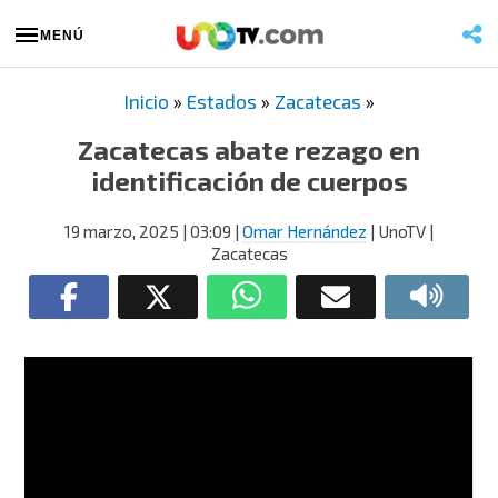
MENÚ
Inicio
»
Estados
»
Zacatecas
»
Zacatecas abate rezago en
identificación de cuerpos
19 marzo, 2025
| 03:09
|
Omar Hernández
| UnoTV |
Zacatecas