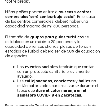
"coffe break".
Niñas y niños podrán entrar a
museos
y
centros
comerciales
"
será con burbuja social
". En el caso
de los centros comerciales, deberá haber una
capacidad máxima de mil 500 personas.
El tamaño de
grupos para guías turísticos
se
establece en un máximo 20 personas y la
capacidad de lienzos charros, plazas de toros y
estadios de fútbol deberá ser de 50% de ocupación
de espacios.
Los
eventos sociales
tendrán que contar
con un protocolo sanitario previamente
avalado.
Las
callejoneadas
,
conciertos
y
bailes
no
están autorizados para realizarse durante el
lapso que
dure el color naranja en el
semáforo COVID-19 en
Zacatecas
.
En su cuenta de Twitter, el gobernador del estado,