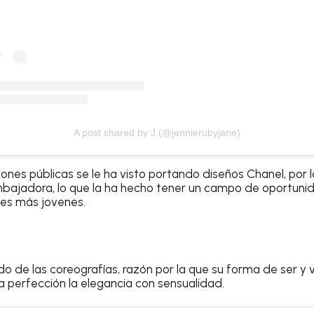
A post shared by J (@jennierubyjane)
iones públicas se le ha visto portando diseños Chanel, por 
embajadora, lo que la ha hecho tener un campo de oportun
nes más jovenes.
do de las coreografías, razón por la que su forma de ser y v
 perfección la elegancia con sensualidad.