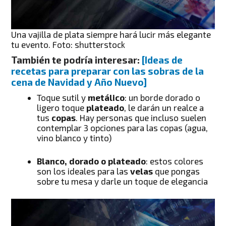
Una vajilla de plata siempre hará lucir más elegante
tu evento. Foto: shutterstock
También te podría interesar:
[Ideas de
recetas para preparar con las sobras de la
cena de Navidad y Año Nuevo]
Toque sutil y
metálico
: un borde dorado o
ligero toque
plateado
, le darán un realce a
tus
copas
. Hay personas que incluso suelen
contemplar 3 opciones para las copas (agua,
vino blanco y tinto)
Blanco, dorado o plateado
: estos colores
son los ideales para las
velas
que pongas
sobre tu mesa y darle un toque de elegancia