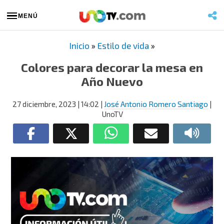
MENÚ
Inicio
»
Estilo de vida
»
Colores para decorar la mesa en
Año Nuevo
27 diciembre, 2023
| 14:02
|
José Antonio Romero Santiago
|
UnoTV