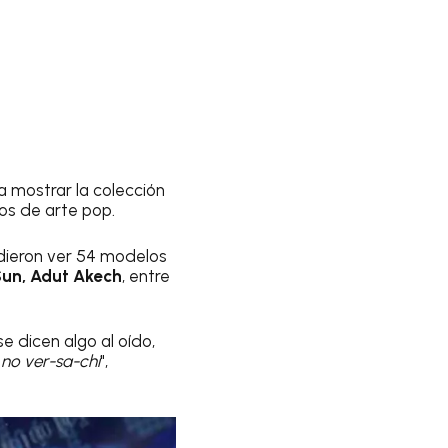
a mostrar la colección
os de arte pop.
udieron ver 54 modelos
un, Adut Akech
, entre
 dicen algo al oído,
 no ver-sa-chi
",