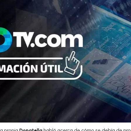
la propia
Donatella
habló acerca de cómo se debía de pron