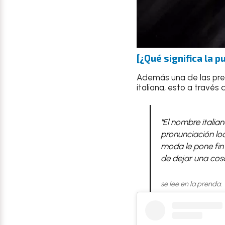
[¿Qué significa la
Además una de las pre
italiana, esto a travé
"El nombre itali
pronunciación loc
moda le pone fin 
de dejar una cosa
se lee en la prenda.