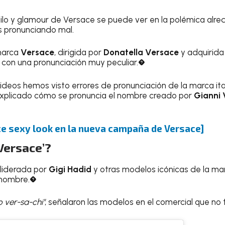
stilo y glamour de Versace se puede ver en la polémica alr
s pronunciando mal.
marca
Versace
, dirigida por
Donatella Versace
y adquirida
 con una pronunciación muy peculiar.�
videos hemos visto errores de pronunciación de la marca ital
explicado cómo se pronuncia el nombre creado por
Gianni 
e sexy look en la nueva campaña de Versace]
Versace’?
liderada por
Gigi Hadid
y otras modelos icónicas de la ma
 nombre.�
 ver-sa-chi"
, señalaron las modelos en el comercial que no 