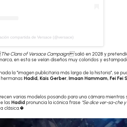
ación compartida de Versace (@versace)

The Clans of Versace Campaign
salió en 2028 y pretendí
marca, en esta se veían diseños muy coloridos y estampad
da la "imagen publicitaria más larga de la historia", se p
as hermanas
Hadid, Kais Gerber
,
Imaan Hammam, Fei Fei S
recen varias modelos posando para una cámara mientras se
de las
Hadid
pronuncia la icónica frase
"Se dice ver-sa-che y
a clásica.�