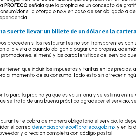
la
PROFECO
señala que la propina es un concepto de gratif
onsumidor si la otorga o no,y en caso de ser obligado a de
dependencia.
a suerte llevar un billete de un dólar en la carter
os proceden si los restaurantes no son transparentes con s
gan a la vista o cuando obligan a pagar una propina, ademá
 promociones, el menú y las características del servicio que
s tienen que incluir los impuestos y tarifas en los precios
 al momento de su consumo, todo esto sin ofrecer ningú
onto para la propina ya que es voluntaria y se estima entre e
ue se trata de una buena práctica agradecer el servicio, s
taurante te cobra de manera obligatoria el servicio, la dep
idor el correo
denunciasprofeco@profeco.gob.mx
y en la 
oveedor y dirección completa con código postal.