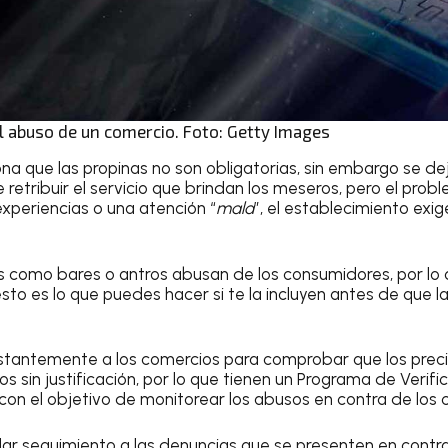
l abuso de un comercio. Foto: Getty Images
na que las propinas no son obligatorias, sin embargo se d
 retribuir el servicio que brindan los meseros, pero el pro
xperiencias o una atención “
mala
”, el establecimiento exi
s como bares o antros abusan de los consumidores, por lo
o es lo que puedes hacer si te la incluyen antes de que la
nstantemente a los comercios para comprobar que los preci
 sin justificación, por lo que tienen un Programa de Verific
con el objetivo de monitorear los abusos en contra de los c
r seguimiento a las denuncias que se presenten en contr