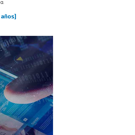
a.
s años]