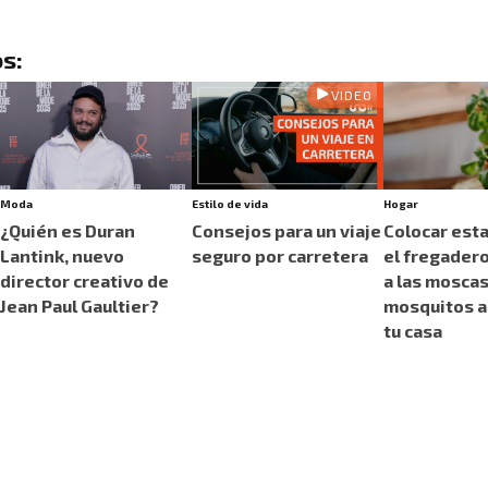
s:
VIDEO
Moda
Estilo de vida
Hogar
¿Quién es Duran
Consejos para un viaje
Colocar esta
Lantink, nuevo
seguro por carretera
el fregader
director creativo de
a las moscas
Jean Paul Gaultier?
mosquitos a
tu casa