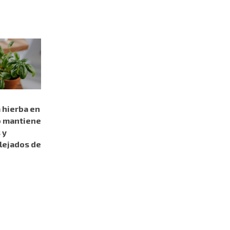
 hierba en
o mantiene
 y
lejados de