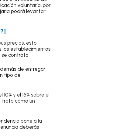
icación voluntaria, por
jarla podrá levantar
a?]
us precios, esto
s los establecimientos
 se contrata.
, además de entregar
n tipo de
l 10% y el 15% sobre el
e trata como un
endencia pone a la
denuncia deberás