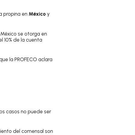
la propina en
México
y
 México se otorga en
el 10% de la cuenta
o que la PROFECO aclara
hos casos no puede ser
miento del comensal son