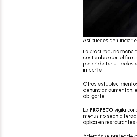
Así puedes denunciar e
La procuraduría mencio
costumbre con el fin de
pesar de tener malas e
importe.
Otros establecimiento
denuncias aumentan, est
obligarte.
La
PROFECO
vigila co
menús no sean alterados
aplica en restaurantes 
Además se pretende da