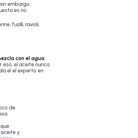
; sin embargo,
puesta es no.
e, fusilli, ravioli,
mezcla con el agua
 eso, el aceite nunca
ala el el experto en
poco de
 esa
 que
 aceite y