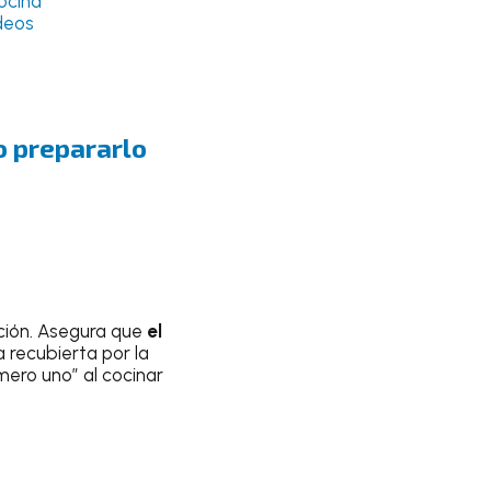
ocina
deos
o prepararlo
ación. Asegura que
el
 recubierta por la
úmero uno” al cocinar