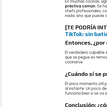
En muchas cocinas, ag
práctica común
. Se h
chefs profesionales, co
nada, sino que puede arr
[TE PODRÍA IN
TikTok: sin bati
Entonces, ¿por 
El verdadero culpable 
que se pegue es remov
cocinarse.
¿Cuándo sí se p
El único momento útil 
al instante. Un poco d
funciona bien si se va a
Conclusión: ¿c