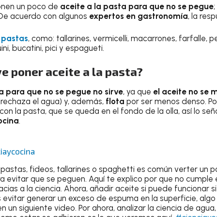
onen un poco de
aceite a la pasta para que no se pegue
De acuerdo con algunos
expertos en gastronomía
, la res
 pastas
, como: tallarines, vermicelli, macarrones, farfalle, penn
guini, bucatini, pici y espagueti.
ve poner aceite a la pasta?
ta para que no se pegue no sirve
, ya que
el aceite no se 
(rechaza el agua) y, además,
flota
por ser menos denso. Por
con la pasta, que se queda en el fondo de la olla, así lo señ
ocina
.
iaycocina
 pastas, fideos, tallarines o spaghetti es común verter un 
a evitar que se peguen. Aquí te explico por que no cumple
acias a la ciencia. Ahora, añadir aceite si puede funcionar si
evitar generar un exceso de espuma en la superficie, algo
en un siguiente video. Por ahora, analizar la ciencia de agua,