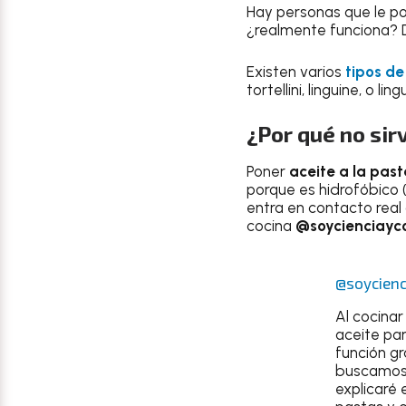
Hay personas que le p
¿realmente funciona? 
Existen varios
tipos de
tortellini, linguine, o lin
¿Por qué no sir
Poner
aceite a la pas
porque es hidrofóbico 
entra en contacto real 
cocina
@soycienciayc
@soycienc
Al cocinar
aceite par
función gr
buscamos 
explicaré 