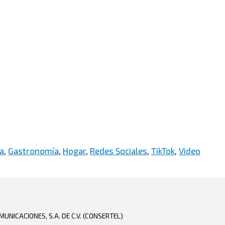
da
,
Gastronomía
,
Hogar
,
Redes Sociales
,
TikTok
,
Video
NICACIONES, S.A. DE C.V. (CONSERTEL)