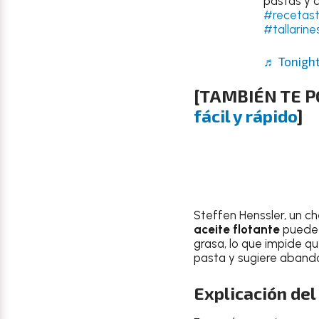
pastas y 
#recetast
#tallarine
♬ Tonight
[TAMBIÉN TE P
fácil y rápido
]
Steffen Henssler, un c
aceite flotante
puede 
grasa, lo que impide qu
pasta y sugiere aband
Explicación del