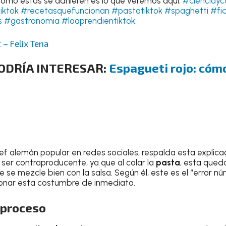
como estas se adhieren es lo que veremos aquí.
#cienciayc
iktok
#recetasquefuncionan
#pastatiktok
#spaghetti
#fi
s
#gastronomia
#loaprendientiktok
 – Felix Tena
ODRÍA INTERESAR:
Espagueti rojo: cóm
hef alemán popular en redes sociales, respalda esta explic
ser contraproducente, ya que al colar la
pasta
, esta queda
e se mezcle bien con la salsa. Según él, este es el “error n
onar esta costumbre de inmediato.
 proceso