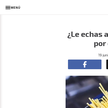
MENÚ
¿Le echas a
por
19 jun