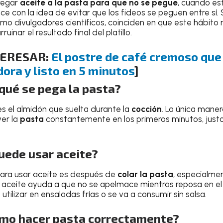
regar
aceite a la pasta para que no se pegue
, cuando es
ace con la idea de evitar que los fideos se peguen entre sí.
mo divulgadores científicos, coinciden en que este hábito n
uinar el resultado final del platillo.
TERESAR:
El postre de café cremoso que
dora y listo en 5 minutos
]
qué se pega la pasta?
es el almidón que suelta durante la
cocción
. La única maner
er la
pasta
constantemente en los primeros minutos, jus
uede usar aceite?
para usar aceite es después de
colar la pasta
, especialmen
e aceite ayuda a que no se apelmace mientras reposa en el
 utilizar en ensaladas frías o se va a consumir sin salsa.
ómo hacer pasta correctamente?