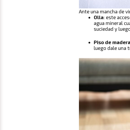
Ante una mancha de vin
Olla
: este acce
agua mineral cua
suciedad y lueg
Piso de mader
luego dale una t