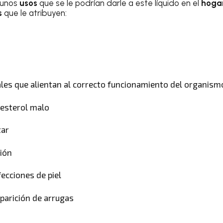
gunos
usos
que se le podrían darle a este líquido en el
hoga
s
que le atribuyen:
les que alientan al correcto funcionamiento del organism
lesterol malo
tar
tión
ecciones de piel
aparición de arrugas