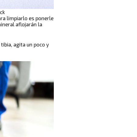
ock
ara limpiarlo es ponerle
neral aflojarán la
tibia, agita un poco y