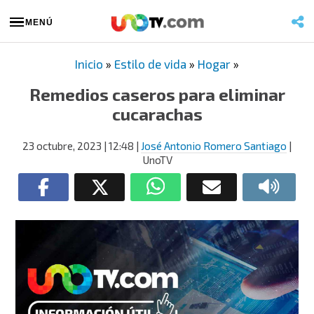
MENÚ
Inicio
»
Estilo de vida
»
Hogar
»
Remedios caseros para eliminar
cucarachas
23 octubre, 2023
| 12:48
|
José Antonio Romero Santiago
|
UnoTV