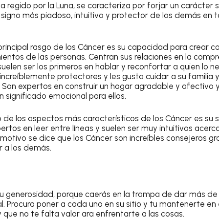
ua regido por la Luna, se caracteriza por forjar un carácter 
 signo más piadoso, intuitivo y protector de los demás en 
principal rasgo de los
Cáncer
es su capacidad para crear co
ientos de las personas. Centran sus relaciones en la compr
suelen ser los primeros en hablar y reconfortar a quien lo n
increíblemente protectores y les gusta cuidar a su familia y
 Son expertos en construir un hogar agradable y afectivo 
 significado emocional para ellos.
o de los aspectos más característicos de los
Cáncer
es su s
rtos en leer entre líneas y suelen ser muy intuitivos acerca
e motivo se dice que los
Cáncer
son increíbles consejeros gr
r a los demás.
 tu generosidad, porque caerás en la trampa de dar más de 
l. Procura poner a cada uno en su sitio y tu mantenerte en
que no te falta valor ara enfrentarte a las cosas.