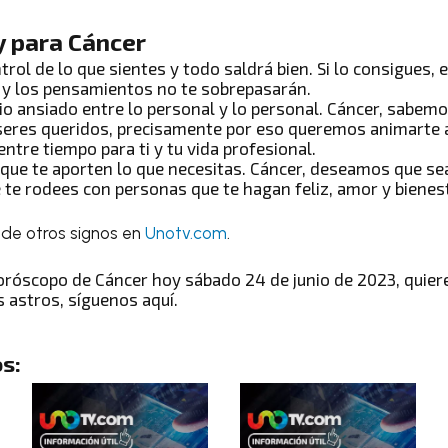
y para Cáncer
trol de lo que sientes y todo saldrá bien. Si lo consigues, 
 y los pensamientos no te sobrepasarán.
rio ansiado entre lo personal y lo personal.
Cáncer
, sabemo
seres queridos, precisamente por eso queremos animarte a
entre tiempo para ti y tu vida profesional.
que te aporten lo que necesitas.
Cáncer
, deseamos que seas
te rodees con personas que te hagan feliz, amor y bienest
de otros signos en
Unotv.com
.
oróscopo de Cáncer hoy sábado 24 de junio de 2023
, quie
s astros
, síguenos aquí.
s: