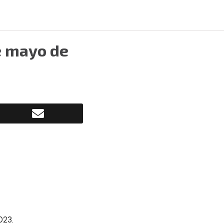
e mayo de
023
.