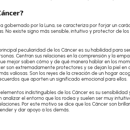
Cáncer?
ua gobernado por la Luna, se caracteriza por forjar un car
s. No existe signo más sensible, intuitivo y protector de l
principal peculiaridad de los
Cáncer
es su habilidad para sen
rsonas. Centran sus relaciones en la comprensión y la empat
s que mejor saben cómo y de qué manera hablar en los mo
er
son extremadamente protectores y se dejan la piel en cu
más valiosas. Son los reyes de la creación de un hogar acog
cuerdos que aporten un significado emocional para ellos.
 elementos indistinguibles de los
Cáncer
es su sensibilidad y
analizar el entorno que los rodea y suelen ser muy intuitivo
 relaciones. Por este motivo se dice que los
Cáncer
son brill
tender y dar apoyo a los demás.