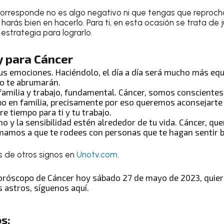
orresponde no es algo negativo ni que tengas que reproch
arás bien en hacerlo. Para ti, en esta ocasión se trata de j
estrategia para lograrlo.
y para Cáncer
us emociones. Haciéndolo, el día a día será mucho más equi
o te abrumarán.
 familia y trabajo, fundamental.
Cáncer
, somos conscientes
o en familia, precisamente por eso queremos aconsejarte 
re tiempo para ti y tu trabajo.
mo y la sensibilidad estén alrededor de tu vida.
Cáncer
, qu
imamos a que te rodees con personas que te hagan sentir b
s de otros signos en
Unotv.com
.
oróscopo de Cáncer hoy sábado 27 de mayo de 2023
, quie
s astros
, síguenos aquí.
s: