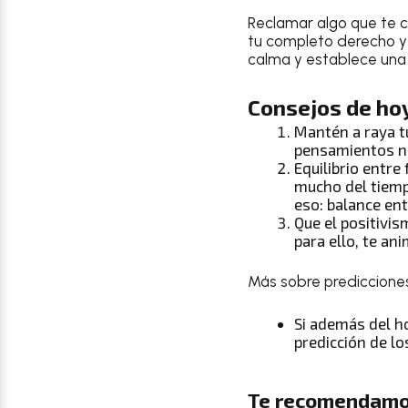
Reclamar algo que te c
tu completo derecho y h
calma y establece una 
Consejos de ho
Mantén a raya t
pensamientos n
Equilibrio entre
mucho del tiemp
eso: balance ent
Que el positivis
para ello, te an
Más sobre prediccione
Si además del
h
predicción de lo
Te recomendamo