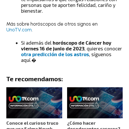
personas que te aporten felicidad, cariño y
bienestar.
Más sobre horóscopos de otros signos en
UnoTV.com
.
Si además del
horóscopo de Cáncer hoy
viernes 16 de junio de 2023
, quieres conocer
otra predicción de los astros
, síguenos
aquí.�
Te recomendamos:
Conoce el curioso truco
¿Cómo hacer
que usa Salma Hayek
desodorantes caseros?