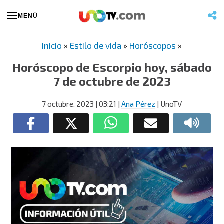
MENÚ
Inicio
»
Estilo de vida
»
Horóscopos
»
Horóscopo de Escorpio hoy, sábado
7 de octubre de 2023
7 octubre, 2023
| 03:21
|
Ana Pérez
| UnoTV