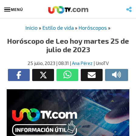
MENÚ
Inicio
»
Estilo de vida
»
Horóscopos
»
Horóscopo de Leo hoy martes 25 de
julio de 2023
25 julio, 2023
| 08:31
|
Ana Pérez
| UnoTV