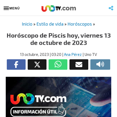
MENÚ
Inicio
»
Estilo de vida
»
Horóscopos
»
Horóscopo de Piscis hoy, viernes 13
de octubre de 2023
13 octubre, 2023
| 03:20
|
Ana Pérez
| Uno TV