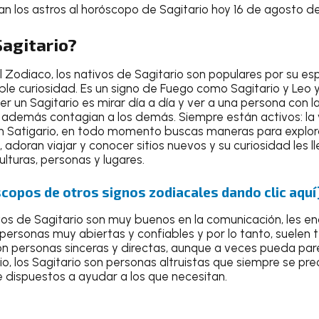
an los astros al
horóscopo de Sagitario hoy 16 de agosto d
Sagitario?
 Zodiaco, los nativos de
Sagitario
son populares por su espí
able curiosidad. Es un signo de Fuego como
Sagitario
y Leo y
cer un
Sagitario
es mirar día a día y ver a una persona con
e además contagian a los demás. Siempre están activos: la v
 un Satigario, en todo momento buscas maneras para explora
doran viajar y conocer sitios nuevos y su curiosidad les ll
lturas, personas y lugares.
copos de otros signos zodiacales dando clic aquí
ivos de
Sagitario
son muy buenos en la comunicación, les enc
personas muy abiertas y confiables y por lo tanto, suelen 
n personas sinceras y directas, aunque a veces pueda pare
io, los
Sagitario
son personas altruistas que siempre se pre
dispuestos a ayudar a los que necesitan.