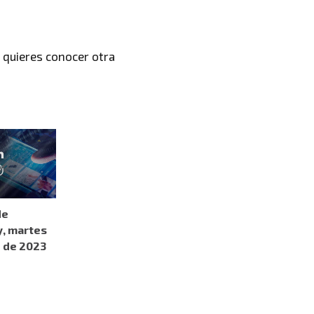
, quieres conocer
otra
de
y, martes
o de 2023