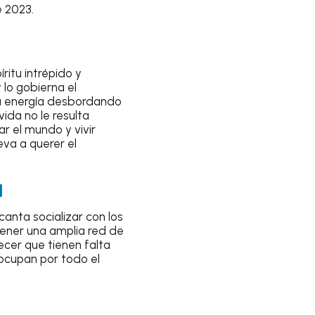
e 2023
.
ritu intrépido y
 lo gobierna el
 la energía desbordando
ida no le resulta
r el mundo y vivir
eva a querer el
]
anta socializar con los
tener una amplia red de
cer que tienen falta
ocupan por todo el