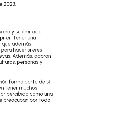
de 2023
.
rero y su ilimitada
piter. Tener una
ía que además
para hacer si eres
uevas. Además, adoran
culturas, personas y
ción forma parte de sí
len tener muchos
ltar percibido como una
se preocupan por todo