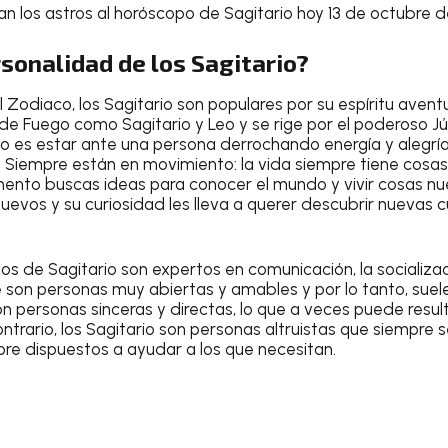
an los astros al
horóscopo de Sagitario hoy 13 de octubre 
sonalidad de los Sagitario?
 Zodiaco, los
Sagitario
son populares por su espíritu aventu
no de Fuego como
Sagitario
y Leo y se rige por el poderoso Jú
io
es estar ante una persona derrochando energía y alegr
 Siempre están en movimiento: la vida siempre tiene cosas 
ento buscas ideas para conocer el mundo y vivir cosas n
s nuevos y su curiosidad les lleva a querer descubrir nuevas 
ivos de
Sagitario
son expertos en comunicación, la socializa
son personas muy abiertas y amables y por lo tanto, sue
n personas sinceras y directas, lo que a veces puede resu
ontrario, los
Sagitario
son personas altruistas que siempre 
re dispuestos a ayudar a los que necesitan.