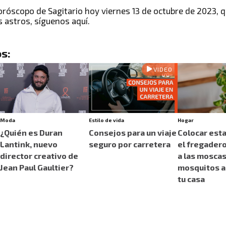
oróscopo de Sagitario hoy viernes 13 de octubre de 2023
, 
s astros
, síguenos aquí.
s:
VIDEO
Moda
Estilo de vida
Hogar
¿Quién es Duran
Consejos para un viaje
Colocar esta
Lantink, nuevo
seguro por carretera
el fregader
director creativo de
a las moscas
Jean Paul Gaultier?
mosquitos a
tu casa