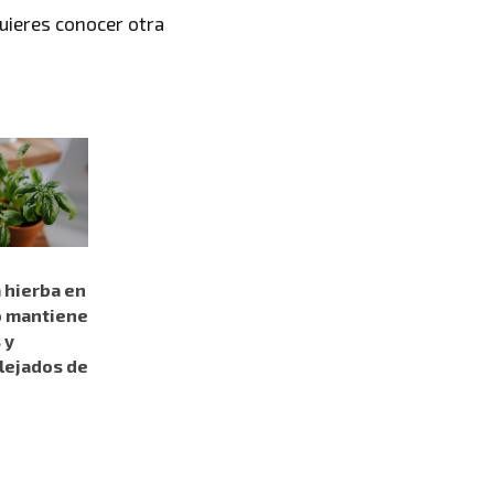
quieres conocer
otra
 hierba en
o mantiene
 y
lejados de