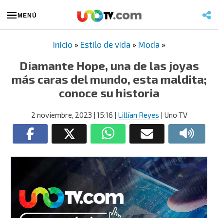
MENÚ
Inicio
»
Estilo de vida
»
Moda
»
Diamante Hope, una de las joyas
más caras del mundo, esta maldita;
conoce su historia
2 noviembre, 2023
| 15:16
|
Lillían Reyes
| Uno TV