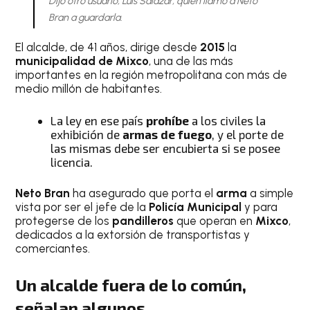
Dijo otro usuario, Luis Salazar, quien llamó a Neto
Bran a guardarla.
El alcalde, de 41 años, dirige desde
2015
la
municipalidad de Mixco
, una de las más
importantes en la región metropolitana con más de
medio millón de habitantes.
La ley en ese país
prohíbe
a los civiles la
exhibición de
armas de fuego
, y el porte de
las mismas debe ser encubierta si se posee
licencia.
Neto Bran
ha asegurado que porta el
arma
a simple
vista por ser el jefe de la
Policía Municipal
y para
protegerse de los
pandilleros
que operan en
Mixco
,
dedicados a la extorsión de transportistas y
comerciantes.
Un alcalde fuera de lo común,
señalan algunos