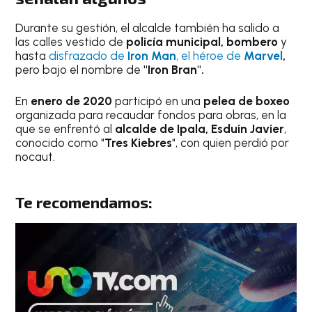
Durante su gestión, el alcalde también ha salido a
las calles vestido de
policía municipal, bombero
y
hasta
disfrazado de
Iron Man
, el héroe de
Marvel
,
pero bajo el nombre de
"Iron Bran".
En
enero de 2020
participó en una
pelea de boxeo
organizada para recaudar fondos para obras, en la
que se enfrentó al
alcalde de Ipala, Esduin Javier
,
conocido como "
Tres Kiebres
", con quien perdió por
nocaut.
Te recomendamos: