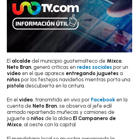
El
alcalde
del municipio guatemalteco de
Mixco
,
Neto Bran
, generó críticas en
redes sociales
por un
video
en el que aparece
entregando juguetes
a
niños
por los festejos navideños mientras porta una
pistola
descubierta en la cintura.
En el
video
, transmitido en vivo por
Facebook
en la
cuenta de
Neto Bran
, se observa al jefe edil
armado repartiendo muñecas y camiones de
juguete a
niños
de la aldea
El Campanero de
Mixco
, al oeste con la capital.
El mandatario local se muestra exponiendo la