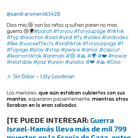
@sandraromero63428
Dios mio,😢 son los niños q sufren paren no mas
guerra 😢🌍
#parati
#foryou
#foryoupage
#tiktok
#fyp
#reaction
#sad
#viral
#fy
#video
#viralvideo
#like
#voiceeffects
#viraltiktok
#foryourpage
#f
#fypage
#pray
#stop
#peace
#amor
#capcut
#learnontiktok
#animals
#😢
#🙏
#🌍
#❤️
#nowar
#relatable
#paz
#union
#unidos
#💔
#🙏
#Dios
♬ Sin Dolor – Lilly Goodman
Los menores,
que aún estaban cubiertos con sus
mantas
, esperaron pacientemente,
mientras otros
lloraban en lo eran salvados
.
[TE PUEDE INTERESAR:
Guerra
Israel-Hamás lleva más de mil 799
muertos en la Franja de Gaza, entre