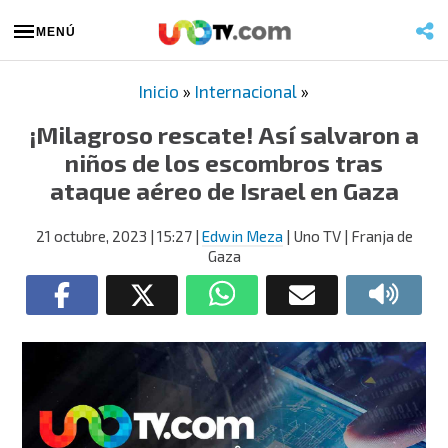
MENÚ
Inicio
»
Internacional
»
¡Milagroso rescate! Así salvaron a
niños de los escombros tras
ataque aéreo de Israel en Gaza
21 octubre, 2023
| 15:27
|
Edwin Meza
| Uno TV | Franja de
Gaza