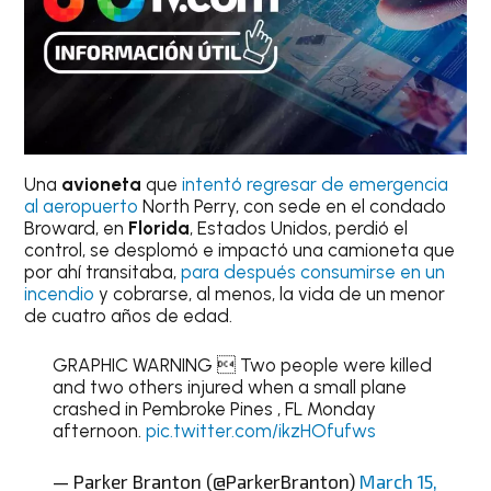
Una
avioneta
que
intentó regresar de emergencia
al aeropuerto
North Perry, con sede en el condado
Broward, en
Florida
, Estados Unidos, perdió el
control, se desplomó e impactó una camioneta que
por ahí transitaba,
para después consumirse en un
incendio
y cobrarse, al menos, la vida de un menor
de cuatro años de edad.
GRAPHIC WARNING  Two people were killed
and two others injured when a small plane
crashed in Pembroke Pines , FL Monday
afternoon.
pic.twitter.com/ikzHOfufws
— Parker Branton (@ParkerBranton)
March 15,