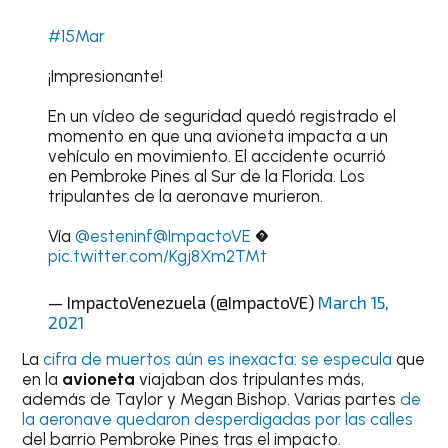
#15Mar
¡Impresionante!
En un vídeo de seguridad quedó registrado el
momento en que una avioneta impacta a un
vehículo en movimiento. El accidente ocurrió
en Pembroke Pines al Sur de la Florida. Los
tripulantes de la aeronave murieron.
Vía
@esteninf
@ImpactoVE
�
pic.twitter.com/Kgj8Xm2TMt
— ImpactoVenezuela (@ImpactoVE)
March 15,
2021
La
cifra de muertos aún es inexacta: se especula
que
en la
avioneta
viajaban dos tripulantes más,
además de Taylor y Megan Bishop. Varias partes
de
la aeronave quedaron desperdigadas por las calles
del barrio Pembroke Pines tras el impacto.