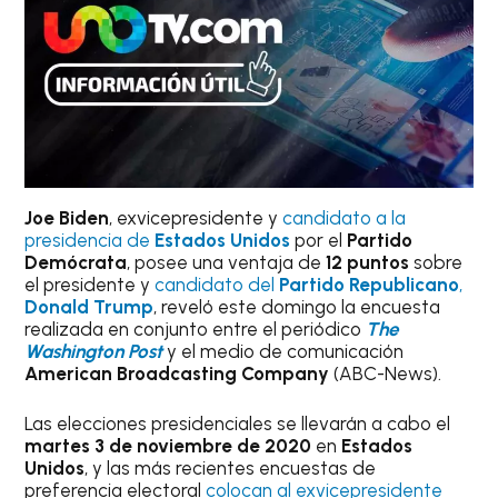
Joe Biden
, exvicepresidente y
candidato a la
presidencia de
Estados Unidos
por el
Partido
Demócrata
, posee una ventaja de
12 puntos
sobre
el presidente y
candidato del
Partido Republicano
,
Donald Trump
, reveló este domingo la encuesta
realizada en conjunto entre el periódico
The
Washington Post
y el medio de comunicación
American Broadcasting Company
(ABC-News).
Las elecciones presidenciales se llevarán a cabo el
martes 3 de noviembre de 2020
en
Estados
Unidos
, y las más recientes encuestas de
preferencia electoral
colocan al exvicepresidente