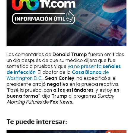
Los comentarios de
Donald Trump
fueron emitidos
un día después de que su médico dijera que fue
sometido a pruebas y que
ya no presenta
señales
de infección
. El doctor de la
Casa Blanca
de
Washington D.C.
,
Sean Conley
, no especificó si el
presidente arrojó
negativo
en la prueba reactiva.
"Pasé la prueba, con
altos estándares
, y estoy
en
buena forma
", dijo
Trump
al programa
Sunday
Morning Futures
de
Fox News
.
Te puede interesar: