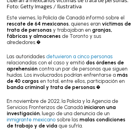
Liberan a mexicanos víctimas de trata de personas.
Foto: Getty Images / Ilustrativa
Este viernes, la Policía de Canadá informó sobre el
rescate de 64 mexicanos
, quienes eran
víctimas de
trata de personas
y trabajaban en
granjas,
fábricas y almacenes
de Toronto y sus
alrededores.�
Las autoridades
detuvieron a cinco personas
relacionadas con el caso y emitió
dos órdenes de
aprehensión
contra un par de personas que siguen
huidas. Los involucrados podrían enfrentarse a
más
de 40 cargos
en total, entre ellos, participación en
banda criminal y trata de personas
.�
En noviembre de 2022, la Policía y la Agencia de
Servicios Fronterizos de Canadá
iniciaron una
investigación
, luego de una denuncia de un
inmigrante mexicano
sobre las
malas condiciones
de trabajo y de vida
que sufría.