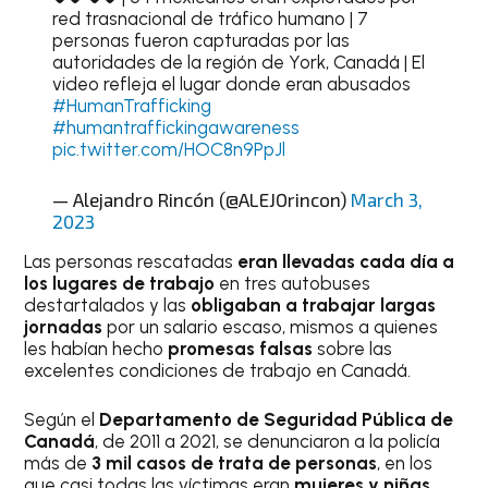
red trasnacional de tráfico humano | 7
personas fueron capturadas por las
autoridades de la región de York, Canadá | El
video refleja el lugar donde eran abusados
#HumanTrafficking
#humantraffickingawareness
pic.twitter.com/HOC8n9PpJl
— Alejandro Rincón (@ALEJOrincon)
March 3,
2023
Las personas rescatadas
eran llevadas cada día a
los lugares de trabajo
en tres autobuses
destartalados y las
obligaban a trabajar largas
jornadas
por un salario escaso, mismos a quienes
les habían hecho
promesas falsas
sobre las
excelentes condiciones de trabajo en Canadá.
Según el
Departamento de Seguridad Pública de
Canadá
, de 2011 a 2021, se denunciaron a la policía
más de
3 mil casos de trata de personas
, en los
que casi todas las víctimas eran
mujeres y niñas
.