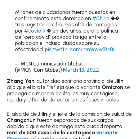
Millones de ciudadanos fueron puestos en
confinamiento este domingo en
#China
��,
tras registrar la cifra más alta de contagios
por
#covid19
� en dos años, pero la política
de "cero covid" provoca fatiga entre la
población e, incluso, dudas sobre su
efectividad.
pic.twitter.com/mnWww1BcBL
— MCN Comunicación Global
(@MCN_ComGlobal)
March 13, 2022
Zhang Yan
, autoridad sanitaria provincial de
Jilin
,
dijo que el brote “refleja que la variante
Ómicron
se
propaga de manera oculta, es muy contagiosa,
rápida y difícil de detectar en las fases iniciales.
El alcalde de
Jilin
y el jefe de la comisión de salud de
Changchun
fueron separados de sus cargos,
debido a que este domingo
esta ciudad reportó
más de 500 casos de la contagiosa
variante
Ómicron
, informó la prensa estatal.