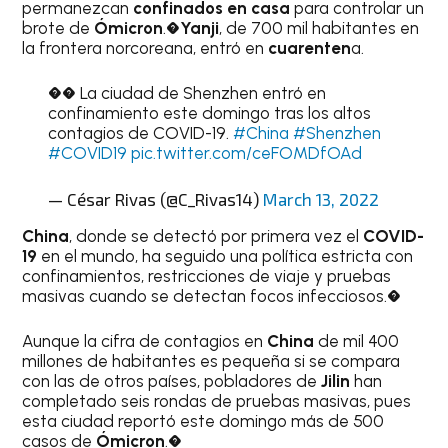
permanezcan
confinados en casa
para controlar un
brote de
Ómicron
.�
Yanji
, de 700 mil habitantes en
la frontera norcoreana, entró en
cuarenten
a.
�� La ciudad de Shenzhen entró en
confinamiento este domingo tras los altos
contagios de COVID-19.
#China
#Shenzhen
#COVID19
pic.twitter.com/ceFOMDfOAd
— César Rivas (@C_Rivas14)
March 13, 2022
China
, donde se detectó por primera vez el
COVID-
19
en el mundo, ha seguido una política estricta con
confinamientos, restricciones de viaje y pruebas
masivas cuando se detectan focos infecciosos.�
Aunque la cifra de contagios en
China
de mil 400
millones de habitantes es pequeña si se compara
con las de otros países, pobladores de
Jilin
han
completado seis rondas de pruebas masivas, pues
esta ciudad reportó este domingo más de 500
casos de
Ómicron
.�