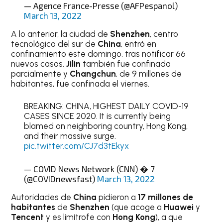
— Agence France-Presse (@AFPespanol)
March 13, 2022
A lo anterior, la ciudad de
Shenzhen
, centro
tecnológico del sur de
China
, entró en
confinamiento este domingo, tras notificar 66
nuevos casos.
Jilin
también fue confinada
parcialmente y
Changchun
, de 9 millones de
habitantes, fue confinada el viernes.
BREAKING: CHINA, HIGHEST DAILY COVID-19
CASES SINCE 2020. It is currently being
blamed on neighboring country, Hong Kong,
and their massive surge.
pic.twitter.com/CJ7d3tEkyx
— COVID News Network (CNN) � 7
(@COVIDnewsfast)
March 13, 2022
Autoridades de
China
pidieron a
17 millones de
habitantes
de
Shenzhen
(que acoge a
Huawei
y
Tencent
y es limítrofe con
Hong Kong
), a que