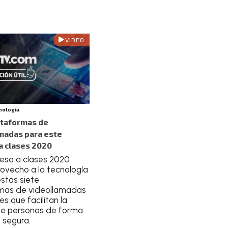
VIDEO
cnología
ataformas de
madas para este
a clases 2020
reso a clases 2020
rovecho a la tecnología
stas siete
mas de videollamadas
es que facilitan la
de personas de forma
 segura.