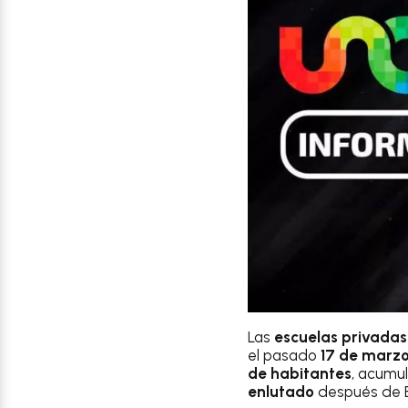
Las
escuelas privadas
el pasado
17 de marz
de habitantes
, acumu
enlutado
después de Es