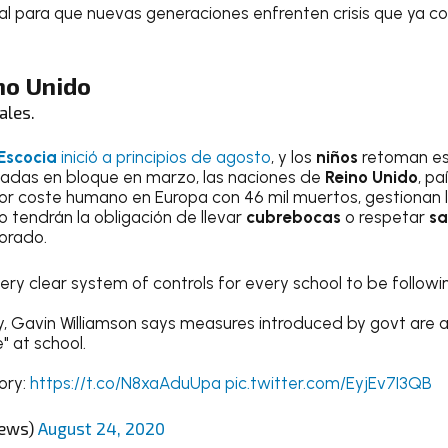
 para que nuevas generaciones enfrenten crisis que ya co
no Unido
ales.
Escocia
inició a principios de agosto
, y los
niños
retoman es
nadas en bloque en marzo, las naciones de
Reino Unido
, pa
r coste humano en Europa con 46 mil muertos, gestionan l
o tendrán la obligación de llevar
cubrebocas
o respetar
sa
orado.
ry clear system of controls for every school to be followin
, Gavin Williamson says measures introduced by govt are 
" at school.
ory:
https://t.co/N8xaAduUpa
pic.twitter.com/EyjEv7I3QB
ews)
August 24, 2020