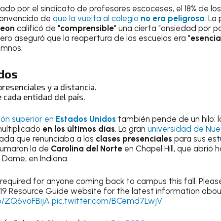
ado por el sindicato de profesores escoceses, el 18% de lo
convencido de
que la vuelta al colegio
no era peligrosa
. La
geon
calificó de "
comprensible
" una cierta "ansiedad por p
ero aseguró que la reapertura de las escuelas era "
esencia
lumnos.
dos
presenciales y a distancia.
 cada entidad del país.
ón superior en
Estados Unidos
también pende de un hilo: l
ultiplicado
en los últimos días
. La gran
universidad de Nue
ada que renunciaba a las
clases presenciales
para sus est
sumaron la de
Carolina del Norte
en Chapel Hill, que abrió
 Dame, en Indiana.
 required for anyone coming back to campus this fall. Please
9 Resource Guide website for the latest information abou
co/ZQ6voFBijA
pic.twitter.com/BCemd7LwjV