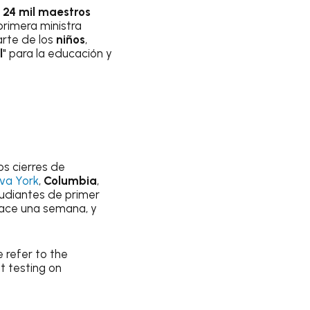
s
24 mil maestros
 primera ministra
arte de los
niños
,
l
" para la educación y
os cierres de
va York
,
Columbia
,
udiantes de primer
 hace una semana, y
 refer to the
t testing on