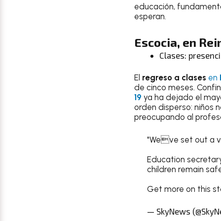
educación, fundamental
esperan.
Escocia,
en
Rei
Clases: presenci
El
regreso a clases
en
de cinco meses. Confi
19
ya ha dejado el mayo
orden disperso: niños n
preocupando al profes
"Weve set out a ve
Education secretary
children remain safe
Get more on this st
— SkyNews (@SkyN