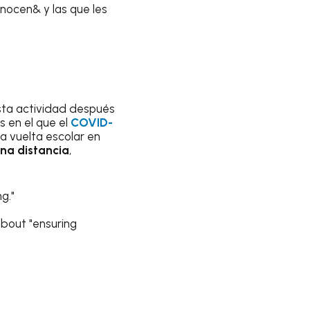
nocen& y las que les
ta actividad después
ís en el que el
COVID-
a vuelta escolar en
na distancia
,
g."
about "ensuring