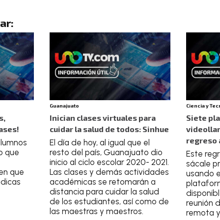
ar:
Guanajuato
Ciencia y Te
s,
Inician clases virtuales para
Siete pl
ases!
cuidar la salud de todos: Sinhue
videolla
regreso 
 alumnos
El día de hoy, al igual que el
no que
resto del país, Guanajuato dio
Este reg
inicio al ciclo escolar 2020- 2021.
sácale p
nen que
Las clases y demás actividades
usando e
údicas
académicas se retomarán a
platafor
distancia para cuidar la salud
disponibl
de los estudiantes, así como de
reunión 
las maestras y maestros.
remota y