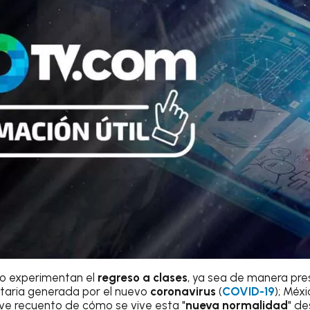
o experimentan el
regreso a clases
, ya sea de manera pres
itaria generada por el nuevo
coronavirus
(
COVID-19
); Méx
ve recuento de cómo se vive esta "
nueva normalidad
" de