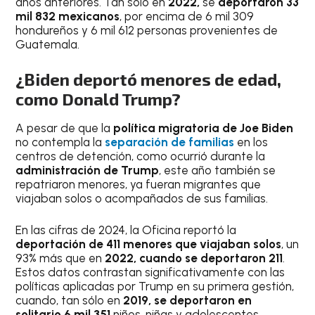
años anteriores. Tan sólo en
2022,
se
deportaron 33
mil 832 mexicanos
, por encima de 6 mil 309
hondureños y 6 mil 612 personas provenientes de
Guatemala.
¿Biden deportó menores de edad,
como Donald Trump?
A pesar de que la
política migratoria de Joe Biden
no contempla la
separación de familias
en los
centros de detención, como ocurrió durante la
administración de Trump
, este año también se
repatriaron menores, ya fueran migrantes que
viajaban solos o acompañados de sus familias.
En las cifras de 2024, la Oficina reportó la
deportación de 411 menores que viajaban solos
, un
93% más que en
2022, cuando se deportaron 211
.
Estos datos contrastan significativamente con las
políticas aplicadas por Trump en su primera gestión,
cuando, tan sólo en
2019, se deportaron en
solitario 6 mil 351
niños, niñas y adolescentes.