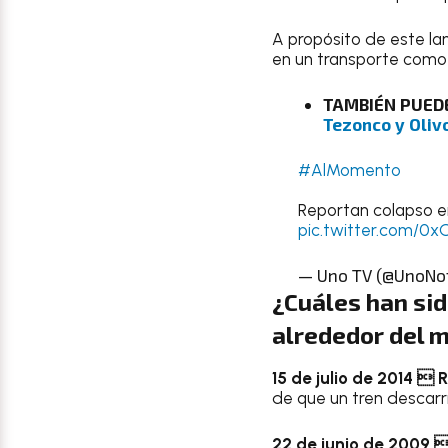
A propósito de este l
en un transporte como
TAMBIÉN PUED
Tezonco y Oliv
#AlMomento
Reportan colapso en
pic.twitter.com/0
— Uno TV (@UnoNot
¿Cuáles han sid
alrededor del 
15 de julio de 2014  R
de que un tren descarri
22 de junio de 2009 