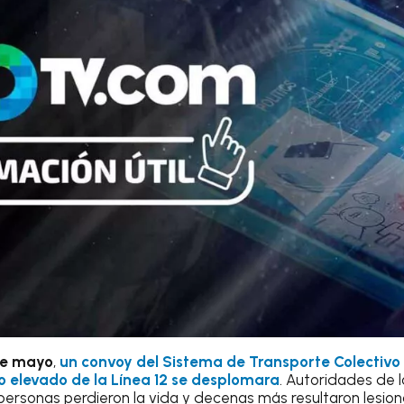
 de mayo
,
un convoy del Sistema de Transporte Colectivo
 elevado de la Línea 12 se desplomara
. Autoridades de 
ersonas perdieron la vida y decenas más resultaron lesio