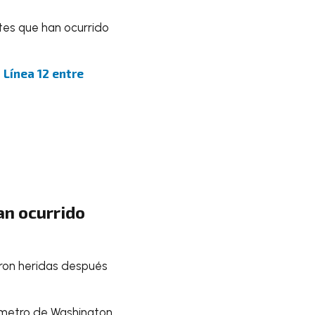
es que han ocurrido
 Línea 12 entre
an ocurrido
ron heridas después
l metro de Washington