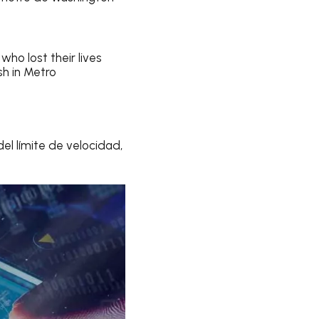
o lost their lives
sh in Metro
el límite de velocidad,