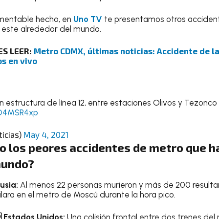
amentable hecho, en
Uno TV
te presentamos otros accident
 este alrededor del mundo.
ES LEER:
Metro CDMX, últimas noticias: Accidente de la
os en vivo
 estructura de línea 12, entre estaciones Olivos y Tezonco
xO4MSR4xp
icias)
May 4, 2021
o los peores accidentes de metro que h
mundo?
usia:
Al menos 22 personas murieron y más de 200 resulta
lara en el metro de Moscú durante la hora pico.
 Estados Unidos:
Una colisión frontal entre dos trenes de