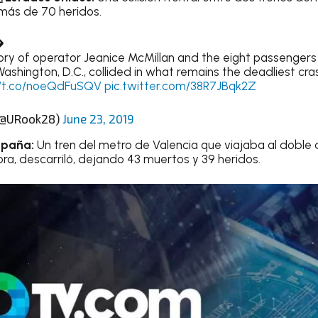
más de 70 heridos.
�
 of operator Jeanice McMillan and the eight passengers wh
ashington, D.C., collided in what remains the deadliest cra
//t.co/noeQdFuSQV
pic.twitter.com/38R7JBqk2Z
(@URook28)
June 23, 2019
España:
Un tren del metro de Valencia que viajaba al doble d
ra, descarriló, dejando 43 muertos y 39 heridos.