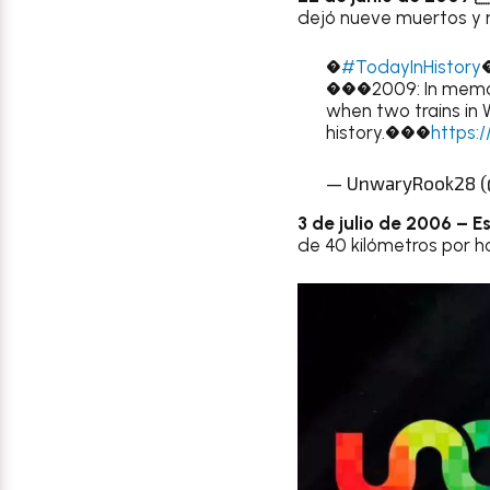
dejó nueve muertos y 
�
#TodayInHistory
���2009: In memory
when two trains in W
history.���
https:
— UnwaryRook28 
3 de julio de 2006 – 
de 40 kilómetros por ho