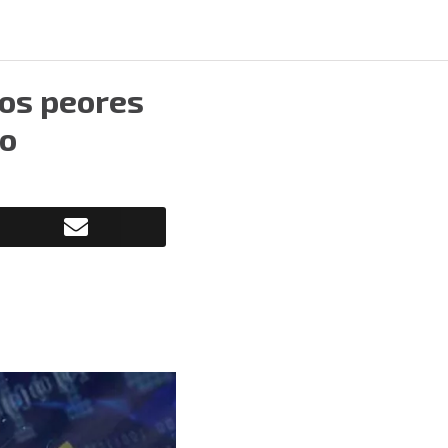
los peores
do