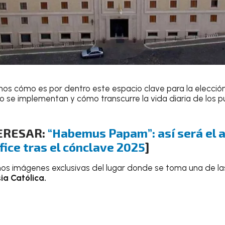
os cómo es por dentro este espacio clave para la elecció
 se implementan y cómo transcurre la vida diaria de los 
TERESAR:
“Habemus Papam”: así será el a
fice tras el cónclave 2025
]
s imágenes exclusivas del lugar donde se toma una de la
ia Católica.