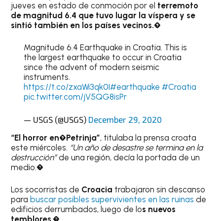
jueves en estado de conmoción por el
terremoto
de magnitud 6.4 que tuvo lugar la víspera y se
sintió también en los países vecinos.�
Magnitude 6.4 Earthquake in Croatia. This is
the largest earthquake to occur in Croatia
since the advent of modern seismic
instruments.
https://t.co/zxaWi3qk0I
#earthquake
#Croatia
pic.twitter.com/jV5QG8isPr
— USGS (@USGS)
December 29, 2020
“El horror en�Petrinja”
, titulaba la prensa croata
este miércoles.
“Un año de desastre se termina en la
destrucción”
de una región, decía la portada de un
medio.�
Los socorristas de
Croacia
trabajaron sin descanso
para
buscar posibles supervivientes en las ruinas
de
edificios derrumbados, luego de lo
s nuevos
temblores
.�