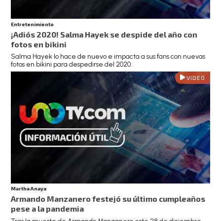
Entretenimiento
¡Adiós 2020! Salma Hayek se despide del año con
fotos en bikini
Salma Hayek lo hace de nuevo e impacta a sus fans con nuevas
fotos en bikini para despedirse del 2020.
VIDEO
Martha Anaya
Armando Manzanero festejó su último cumpleaños
pese a la pandemia