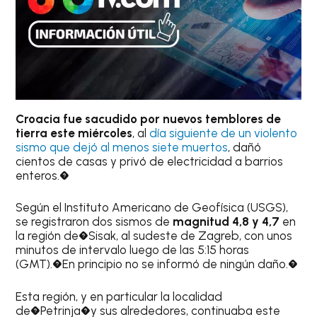
Croacia fue sacudido por nuevos temblores de
tierra este miércoles
, al
día siguiente de un violento
sismo que dejó al menos siete muertos
, dañó
cientos de casas y privó de electricidad a barrios
enteros.�
Según el Instituto Americano de Geofísica (USGS),
se registraron dos sismos de
magnitud 4,8 y 4,7
en
la región de�Sisak, al sudeste de Zagreb, con unos
minutos de intervalo luego de las 5:15 horas
(GMT).�En principio no se informó de ningún daño.�
Esta región, y en particular la localidad
de�Petrinja�y sus alrededores, continuaba este