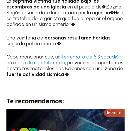
La
séptima víctima fue hallada bajo los
escombros de una iglesia
en el pueblo de�Zazina.
Según el sacerdote local citado por la agencia�Hina,
se trataba del organista que fue a reparar el órgano
dañado en un sismo anterior.�
Una veintena de
personas resultaron heridas
,
según la policía croata.�
Cabe mencionar que,
un terremoto de 5.3 sacudió
en marzo la capital croata
, provocando importantes
destrozos materiales. Los Balcanes son una zona de
fuerte actividad sísmica
.�
Te recomendamos:
VIDEO