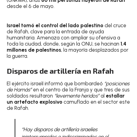
(UNRWA), unas
80 mil personas huyeron de Rafah
desde el 6 de mayo.
Israel tomó el control del lado palestino
del cruce
de Rafah, clave para la entrada de ayuda
humanitaria. Amenaza con ampliar su ofensiva a
toda la ciudad, donde, según la ONU, se hacinan
1.4
millones de palestinos
, la mayoría desplazados por
la guerra.
Disparos de artillería en Rafah
El ejército israelí informó que bombardeó
“posiciones
de Hamás”
en el centro de la Franja y que tres de sus
soldados resultaron
“levemente heridos”
al
estallar
un artefacto explosivo
camuflado en el sector este
de Rafah.
“Hay disparos de artillería israelíes
ininterrumpidos e indiscriminados en el