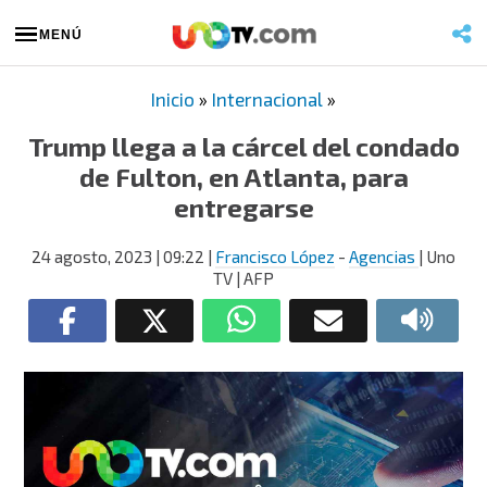
MENÚ
Inicio
»
Internacional
»
Trump llega a la cárcel del condado
de Fulton, en Atlanta, para
entregarse
24 agosto, 2023
| 09:22
|
Francisco López
-
Agencias
| Uno
TV | AFP